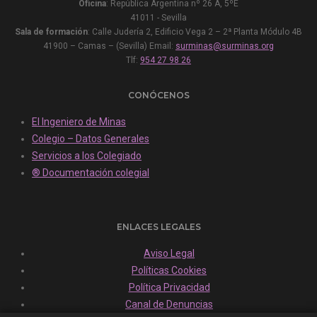
Oficina
: República Argentina nº 26 A, 5ºE
41011 - Sevilla
Sala de formación
: Calle Judería 2, Edificio Vega 2 – 2ª Planta Módulo 4B
41900 – Camas – (Sevilla) Email:
surminas@surminas.org
Tlf:
954 27 98 26
CONÓCENOS
El Ingeniero de Minas
Colegio – Datos Generales
Servicios a los Colegiado
® Documentación colegial
ENLACES LEGALES
Aviso Legal
Políticas Cookies
Política Privacidad
Canal de Denuncias