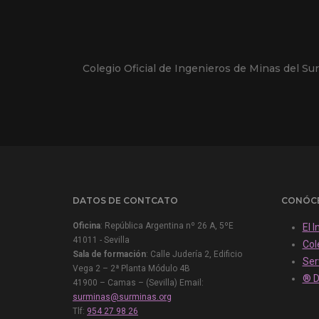
Colegio Oficial de Ingenieros de Minas del Sur
DATOS DE CONTCATO
CONÓC
Oficina
: República Argentina nº 26 A, 5ºE
El 
41011 - Sevilla
Col
Sala de formación
: Calle Judería 2, Edificio
Ser
Vega 2 – 2ª Planta Módulo 4B
® D
41900 – Camas – (Sevilla) Email:
surminas@surminas.org
Tlf:
954 27 98 26