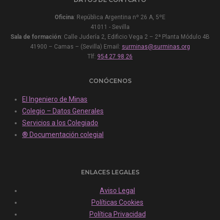
Oficina
: República Argentina nº 26 A, 5ºE
41011 - Sevilla
Sala de formación
: Calle Judería 2, Edificio Vega 2 – 2ª Planta Módulo 4B
41900 – Camas – (Sevilla) Email:
surminas@surminas.org
Tlf:
954 27 98 26
CONÓCENOS
El Ingeniero de Minas
Colegio – Datos Generales
Servicios a los Colegiado
® Documentación colegial
ENLACES LEGALES
Aviso Legal
Políticas Cookies
Política Privacidad