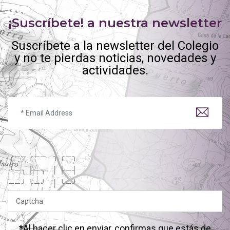
¡Suscríbete! a nuestra newsletter
Suscríbete a la newsletter del Colegio
y no te pierdas noticias, novedades y
actividades.
╭
─
─
╭
─
─
╮
╭
─
╮
╰
─
╮
├
─
╮
│
├
─
┤
─
─
╯
╰
─
╯
│
╰
─
╯
*Al hacer clic en enviar, confirmas que estás de