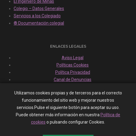
El Ingeniero de Minas
Colegio – Datos Generales
Servicios a los Colegiado
® Documentación colegial
ENLACES LEGALES
Aviso Legal
Políticas Cookies
Política Privacidad
Canal de Denuncias
Utilizamos cookies propias y de terceros para el correcto
funcionamiento del sitio web y mejorar nuestros
HORARIO Y SITUACIÓN
servicios.Pulse el siguiente botón para aceptar su uso.
Lunes - Viernes - 10:00 a 14:00
Puede obtener más información en nuestra
Política de
cookies
o pulsando configurar Cookies.
Localización Sede