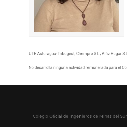
UTE Asturagua-Tribugest, Chempro S.L., Alfiz Hogar S.L.,
No desarrolla ninguna actividad remunerada para el Cole
Colegio Oficial de Ingenieros de Minas del Sur