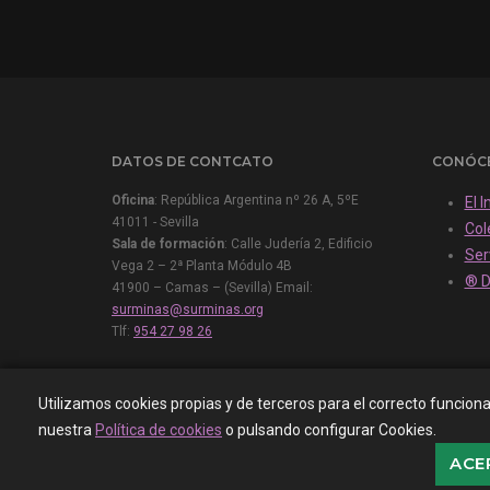
DATOS DE CONTCATO
CONÓC
Oficina
: República Argentina nº 26 A, 5ºE
El 
41011 - Sevilla
Col
Sala de formación
: Calle Judería 2, Edificio
Ser
Vega 2 – 2ª Planta Módulo 4B
® D
41900 – Camas – (Sevilla) Email:
surminas@surminas.org
Tlf:
954 27 98 26
Utilizamos cookies propias y de terceros para el correcto funcion
© 2000/2024 Surminas. All right reserved
nuestra
Política de cookies
o pulsando configurar Cookies.
ACE