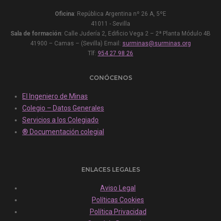
Oficina
: República Argentina nº 26 A, 5ºE
41011 - Sevilla
Sala de formación
: Calle Judería 2, Edificio Vega 2 – 2ª Planta Módulo 4B
41900 – Camas – (Sevilla) Email:
surminas@surminas.org
Tlf:
954 27 98 26
CONÓCENOS
El Ingeniero de Minas
Colegio – Datos Generales
Servicios a los Colegiado
® Documentación colegial
ENLACES LEGALES
Aviso Legal
Políticas Cookies
Política Privacidad