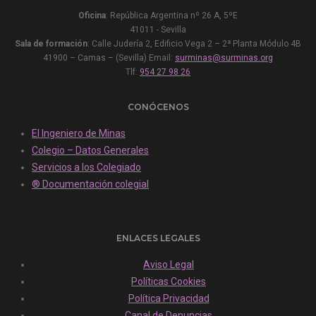
Oficina
: República Argentina nº 26 A, 5ºE
41011 - Sevilla
Sala de formación
: Calle Judería 2, Edificio Vega 2 – 2ª Planta Módulo 4B
41900 – Camas – (Sevilla) Email:
surminas@surminas.org
Tlf:
954 27 98 26
CONÓCENOS
El Ingeniero de Minas
Colegio – Datos Generales
Servicios a los Colegiado
® Documentación colegial
ENLACES LEGALES
Aviso Legal
Políticas Cookies
Política Privacidad
Canal de Denuncias