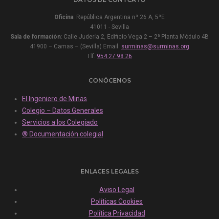
Oficina
: República Argentina nº 26 A, 5ºE
41011 - Sevilla
Sala de formación
: Calle Judería 2, Edificio Vega 2 – 2ª Planta Módulo 4B
41900 – Camas – (Sevilla) Email:
surminas@surminas.org
Tlf:
954 27 98 26
CONÓCENOS
El Ingeniero de Minas
Colegio – Datos Generales
Servicios a los Colegiado
® Documentación colegial
ENLACES LEGALES
Aviso Legal
Políticas Cookies
Política Privacidad