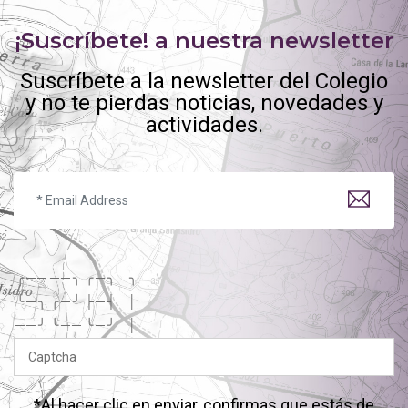
¡Suscríbete! a nuestra newsletter
Suscríbete a la newsletter del Colegio
y no te pierdas noticias, novedades y
actividades.
╭
─
─
─
─
╮
╭
─
╮
╮
╰
─
╮
╭
─
╯
├
─
┤
│
─
─
╯
╰
─
─
╰
─
╯
│
*Al hacer clic en enviar, confirmas que estás de