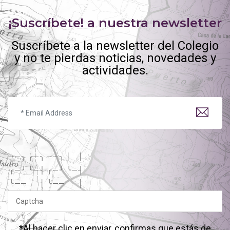
¡Suscríbete! a nuestra newsletter
Suscríbete a la newsletter del Colegio
y no te pierdas noticias, novedades y
actividades.
─
─
╮
╭
─
╮
─
─
╮
│
│
╭
─
╯
╰
─
┤
╭
─
╯
╰
─
┤
╰
─
─
│
╰
─
─
│
*Al hacer clic en enviar, confirmas que estás de