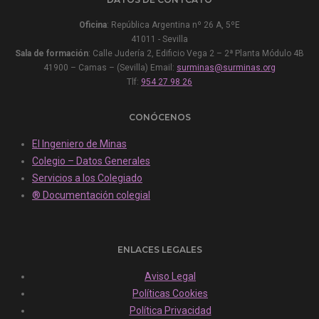
Oficina
: República Argentina nº 26 A, 5ºE
41011 - Sevilla
Sala de formación
: Calle Judería 2, Edificio Vega 2 – 2ª Planta Módulo 4B
41900 – Camas – (Sevilla) Email:
surminas@surminas.org
Tlf:
954 27 98 26
CONÓCENOS
El Ingeniero de Minas
Colegio – Datos Generales
Servicios a los Colegiado
® Documentación colegial
ENLACES LEGALES
Aviso Legal
Políticas Cookies
Política Privacidad