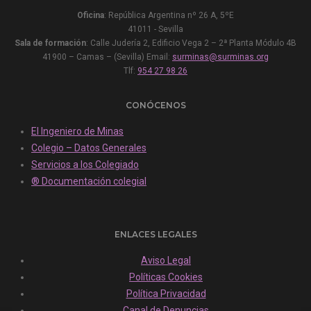
Oficina
: República Argentina nº 26 A, 5ºE
41011 - Sevilla
Sala de formación
: Calle Judería 2, Edificio Vega 2 – 2ª Planta Módulo 4B
41900 – Camas – (Sevilla) Email:
surminas@surminas.org
Tlf:
954 27 98 26
CONÓCENOS
El Ingeniero de Minas
Colegio – Datos Generales
Servicios a los Colegiado
® Documentación colegial
ENLACES LEGALES
Aviso Legal
Políticas Cookies
Política Privacidad
Canal de Denuncias