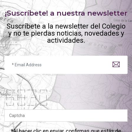
¡Suscríbete! a nuestra newsletter
Suscríbete a la newsletter del Colegio
y no te pierdas noticias, novedades y
actividades.
╭
─
─
╭
─
╮
─
─
╮
╭
─
╮
├
─
╮
├
─
┤
─
┤
│
│
╰
─
╯
╰
─
╯
─
─
╯
╰
─
╯
*Al hacer clic en enviar, confirmas que estás de