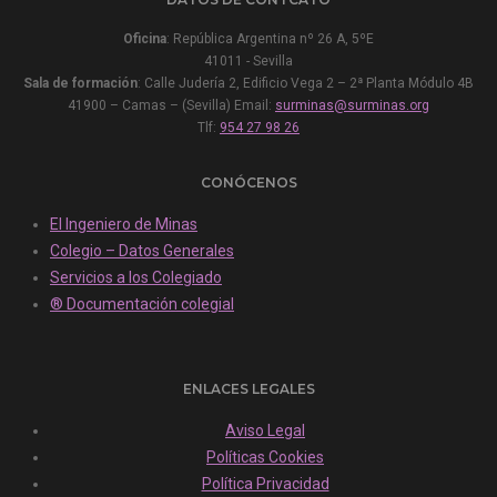
Oficina
: República Argentina nº 26 A, 5ºE
41011 - Sevilla
Sala de formación
: Calle Judería 2, Edificio Vega 2 – 2ª Planta Módulo 4B
41900 – Camas – (Sevilla) Email:
surminas@surminas.org
Tlf:
954 27 98 26
CONÓCENOS
El Ingeniero de Minas
Colegio – Datos Generales
Servicios a los Colegiado
® Documentación colegial
ENLACES LEGALES
Aviso Legal
Políticas Cookies
Política Privacidad