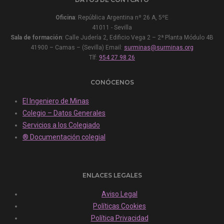
Oficina
: República Argentina nº 26 A, 5ºE
41011 - Sevilla
Sala de formación
: Calle Judería 2, Edificio Vega 2 – 2ª Planta Módulo 4B
41900 – Camas – (Sevilla) Email:
surminas@surminas.org
Tlf:
954 27 98 26
CONÓCENOS
El Ingeniero de Minas
Colegio – Datos Generales
Servicios a los Colegiado
® Documentación colegial
ENLACES LEGALES
Aviso Legal
Políticas Cookies
Política Privacidad