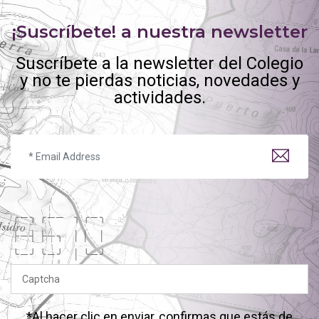
¡Suscríbete! a nuestra newsletter
Suscríbete a la newsletter del Colegio
y no te pierdas noticias, novedades y
actividades.
╭
─
╮
╭
─
─
╮
╭
─
╮
├
─
┤
├
─
╮
│
│
│
╰
─
╯
╰
─
╯
│
╰
─
╯
*Al hacer clic en enviar, confirmas que estás de