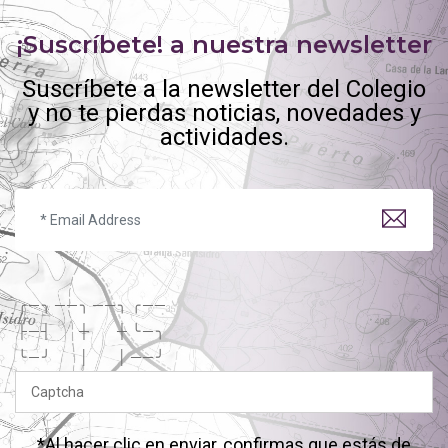
¡Suscríbete! a nuestra newsletter
Suscríbete a la newsletter del Colegio
y no te pierdas noticias, novedades y
actividades.
╭
─
╮
─
─
╮
─
─
╮
╭
─
─
├
─
┤
┼
┼
╰
─
╮
╰
─
╯
│
│
─
─
╯
*Al hacer clic en enviar, confirmas que estás de