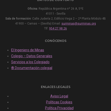
Oficina
: República Argentina nº 26 A, 5ºE
41011 - Sevilla
Sala de formación
: Calle Judería 2, Edificio Vega 2 – 2ª Planta Módulo 4B
41900 – Camas – (Sevilla) Email:
surminas@surminas.org
Tlf:
954 27 98 26
CONÓCENOS
El Ingeniero de Minas
Colegio – Datos Generales
Servicios a los Colegiado
® Documentación colegial
ENLACES LEGALES
Aviso Legal
Políticas Cookies
Política Privacidad