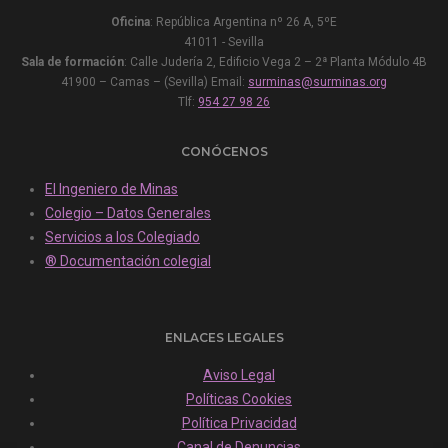
Oficina
: República Argentina nº 26 A, 5ºE
41011 - Sevilla
Sala de formación
: Calle Judería 2, Edificio Vega 2 – 2ª Planta Módulo 4B
41900 – Camas – (Sevilla) Email:
surminas@surminas.org
Tlf:
954 27 98 26
CONÓCENOS
El Ingeniero de Minas
Colegio – Datos Generales
Servicios a los Colegiado
® Documentación colegial
ENLACES LEGALES
Aviso Legal
Políticas Cookies
Política Privacidad
Canal de Denuncias