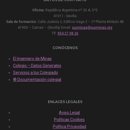
Oficina
: República Argentina nº 26 A, 5ºE
41011 - Sevilla
Sala de formación
: Calle Judería 2, Edificio Vega 2 – 2ª Planta Módulo 4B
41900 – Camas – (Sevilla) Email:
surminas@surminas.org
Tlf:
954 27 98 26
CONÓCENOS
El Ingeniero de Minas
Colegio – Datos Generales
Servicios a los Colegiado
® Documentación colegial
ENLACES LEGALES
Aviso Legal
Políticas Cookies
Política Privacidad