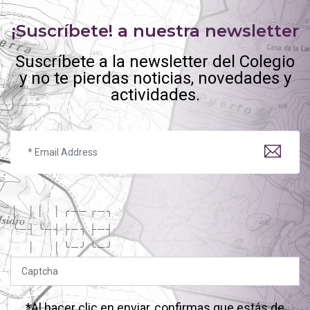
¡Suscríbete! a nuestra newsletter
Suscríbete a la newsletter del Colegio
y no te pierdas noticias, novedades y
actividades.
│
│
│
│
╭
─
─
╭
─
╮
╰
─
┤
╰
─
┤
├
─
╮
├
─
┤
│
│
╰
─
╯
╰
─
╯
*Al hacer clic en enviar, confirmas que estás de