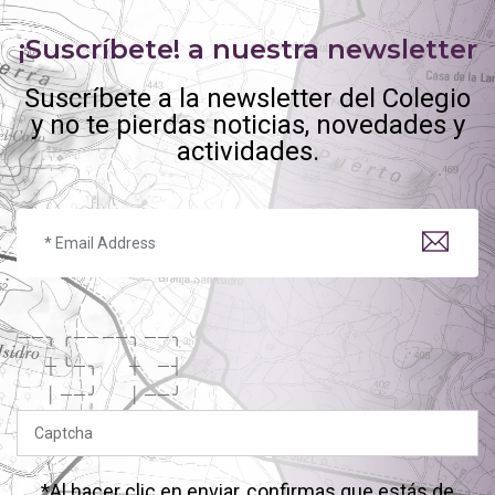
¡Suscríbete! a nuestra newsletter
Suscríbete a la newsletter del Colegio
y no te pierdas noticias, novedades y
actividades.
─
─
╮
╭
─
─
─
─
╮
─
─
╮
┼
╰
─
╮
┼
─
┤
│
─
─
╯
│
─
─
╯
*Al hacer clic en enviar, confirmas que estás de