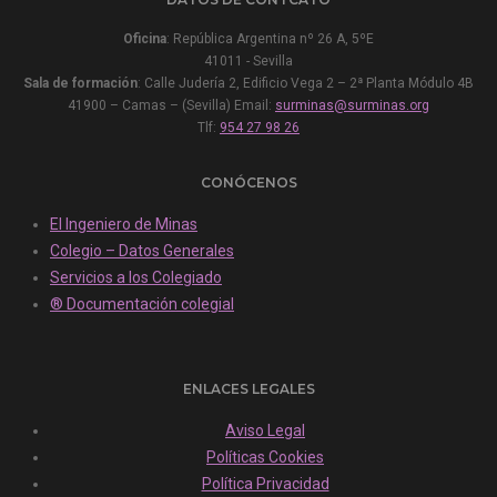
Oficina
: República Argentina nº 26 A, 5ºE
41011 - Sevilla
Sala de formación
: Calle Judería 2, Edificio Vega 2 – 2ª Planta Módulo 4B
41900 – Camas – (Sevilla) Email:
surminas@surminas.org
Tlf:
954 27 98 26
CONÓCENOS
El Ingeniero de Minas
Colegio – Datos Generales
Servicios a los Colegiado
® Documentación colegial
ENLACES LEGALES
Aviso Legal
Políticas Cookies
Política Privacidad