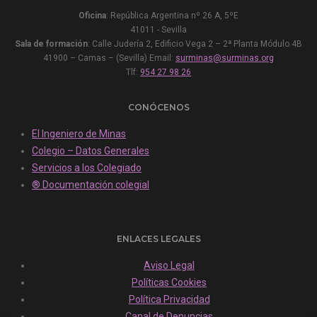
Oficina
: República Argentina nº 26 A, 5ºE
41011 - Sevilla
Sala de formación
: Calle Judería 2, Edificio Vega 2 – 2ª Planta Módulo 4B
41900 – Camas – (Sevilla) Email:
surminas@surminas.org
Tlf:
954 27 98 26
CONÓCENOS
El Ingeniero de Minas
Colegio – Datos Generales
Servicios a los Colegiado
® Documentación colegial
ENLACES LEGALES
Aviso Legal
Políticas Cookies
Política Privacidad
Canal de Denuncias