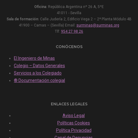
Oficina
: República Argentina nº 26 A, 5ºE
41011 - Sevilla
Sala de formación
: Calle Judería 2, Edificio Vega 2 – 2ª Planta Módulo 4B
41900 – Camas – (Sevilla) Email:
surminas@surminas.org
Tlf:
954 27 98 26
CONÓCENOS
El Ingeniero de Minas
Colegio – Datos Generales
Servicios a los Colegiado
® Documentación colegial
ENLACES LEGALES
Aviso Legal
Políticas Cookies
Política Privacidad
Canal de Denuncias