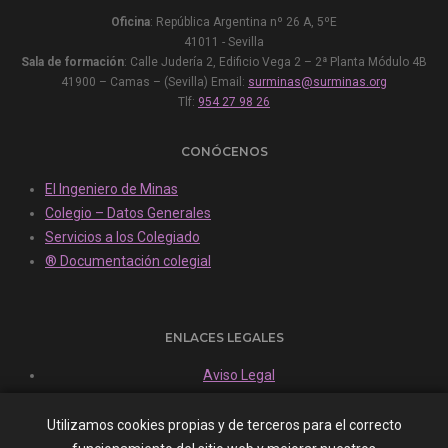
Oficina
: República Argentina nº 26 A, 5ºE
41011 - Sevilla
Sala de formación
: Calle Judería 2, Edificio Vega 2 – 2ª Planta Módulo 4B
41900 – Camas – (Sevilla) Email:
surminas@surminas.org
Tlf:
954 27 98 26
CONÓCENOS
El Ingeniero de Minas
Colegio – Datos Generales
Servicios a los Colegiado
® Documentación colegial
ENLACES LEGALES
Aviso Legal
Políticas Cookies
Política Privacidad
Utilizamos cookies propias y de terceros para el correcto
Canal de Denuncias