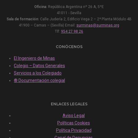
Oficina
: República Argentina nº 26 A, 5ºE
41011 - Sevilla
Sala de formación
: Calle Judería 2, Edificio Vega 2 – 2ª Planta Módulo 4B
41900 – Camas – (Sevilla) Email:
surminas@surminas.org
Tlf:
954 27 98 26
CONÓCENOS
El Ingeniero de Minas
Colegio – Datos Generales
Servicios a los Colegiado
® Documentación colegial
ENLACES LEGALES
Aviso Legal
Políticas Cookies
Política Privacidad
Canal de Denuncias