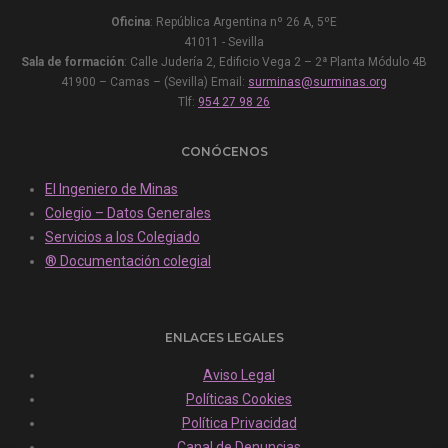
Oficina
: República Argentina nº 26 A, 5ºE
41011 - Sevilla
Sala de formación
: Calle Judería 2, Edificio Vega 2 – 2ª Planta Módulo 4B
41900 – Camas – (Sevilla) Email:
surminas@surminas.org
Tlf:
954 27 98 26
CONÓCENOS
El Ingeniero de Minas
Colegio – Datos Generales
Servicios a los Colegiado
® Documentación colegial
ENLACES LEGALES
Aviso Legal
Políticas Cookies
Política Privacidad
Canal de Denuncias